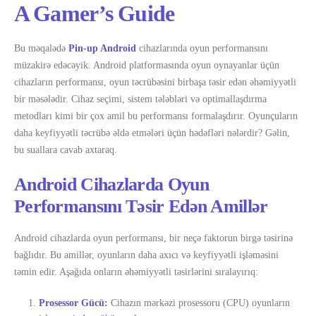
A Gamer’s Guide
Bu məqalədə
Pin-up Android
cihazlarında oyun performansını
müzakirə edəcəyik. Android platformasında oyun oynayanlar üçün
cihazların performansı, oyun təcrübəsini birbaşa təsir edən əhəmiyyətli
bir məsələdir. Cihaz seçimi, sistem tələbləri və optimallaşdırma
metodları kimi bir çox amil bu performansı formalaşdırır. Oyunçuların
daha keyfiyyətli təcrübə əldə etmələri üçün hədəfləri nələrdir? Gəlin,
bu suallara cavab axtaraq.
Android Cihazlarda Oyun
Performansını Təsir Edən Amillər
Android cihazlarda oyun performansı, bir neçə faktorun birgə təsirinə
bağlıdır. Bu amillər, oyunların daha axıcı və keyfiyyətli işləməsini
təmin edir. Aşağıda onların əhəmiyyətli təsirlərini sıralayırıq:
Prosessor Gücü:
Cihazın mərkəzi prosessoru (CPU) oyunların