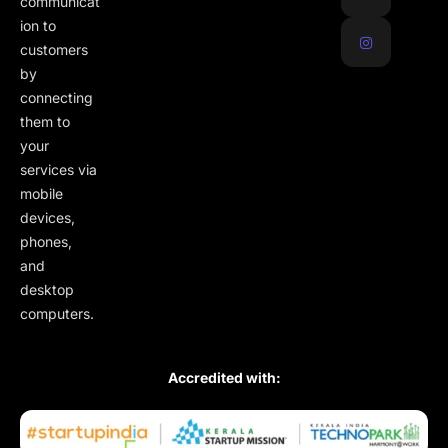
communicat
ion to
customers
by
connecting
them to
your
services via
mobile
devices,
phones,
and
desktop
computers.
Accredited with: