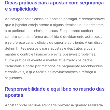
Dicas práticas para apostar com segurança
e simplicidade
Ao navegar pelas casas de apostas portugal, é recomendável
que o jogador esteja atento a alguns detalhes que aprimoram
a experiência e minimizam riscos. É importante conferir
sempre se a plataforma escolhida é devidamente autorizada
e se oferece canais oficiais de suporte ao cliente. Além disso,
definir limites pessoais para apostas e depósitos ajuda a
manter o controle financeiro e evita possíveis problemas.
Outra prática relevante é manter atualizados os dados
cadastrais e optar por métodos de pagamento reconhecidos
e confiáveis, o que facilita as movimentações e reforça a
segurança.
Responsabilidade e equilíbrio no mundo das
apostas
Apostar pode ser uma atividade prazerosa quando realizada