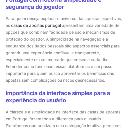
segurança do jogador
Para quem deseja explorar o universo das apostas esportivas,
as
casas de apostas portugal
apresentam uma variedade de
opções que combinam facilidade de uso e mecanismos de
proteção do jogador. A simplicidade na navegação e a
segurança dos dados pessoais são aspectos essenciais para
garantir uma experiência confiável e transparente,
especialmente em um mercado que cresce a cada dia.
Entender como funcionam essas plataformas é um passo
importante para quem busca aproveitar os benefícios das
apostas sem complicações ou riscos desnecessários.
Importância da interface simples para a
experiência do usuário
A clareza e a simplicidade na interface das casas de apostas
em Portugal fazem toda a diferença para o usuário.
Plataformas que priorizam uma navegação intuitiva permitem