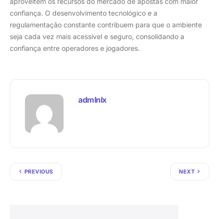
aproveitem os recursos do mercado de apostas com maior
confiança. O desenvolvimento tecnológico e a
regulamentação constante contribuem para que o ambiente
seja cada vez mais acessível e seguro, consolidando a
confiança entre operadores e jogadores.
admlnlx
PREVIOUS
NEXT