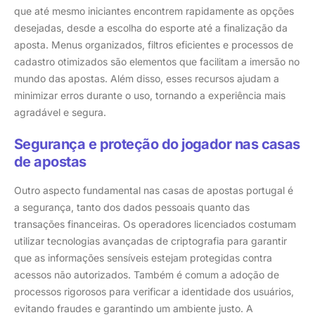
que até mesmo iniciantes encontrem rapidamente as opções
desejadas, desde a escolha do esporte até a finalização da
aposta. Menus organizados, filtros eficientes e processos de
cadastro otimizados são elementos que facilitam a imersão no
mundo das apostas. Além disso, esses recursos ajudam a
minimizar erros durante o uso, tornando a experiência mais
agradável e segura.
Segurança e proteção do jogador nas casas
de apostas
Outro aspecto fundamental nas casas de apostas portugal é
a segurança, tanto dos dados pessoais quanto das
transações financeiras. Os operadores licenciados costumam
utilizar tecnologias avançadas de criptografia para garantir
que as informações sensíveis estejam protegidas contra
acessos não autorizados. Também é comum a adoção de
processos rigorosos para verificar a identidade dos usuários,
evitando fraudes e garantindo um ambiente justo. A