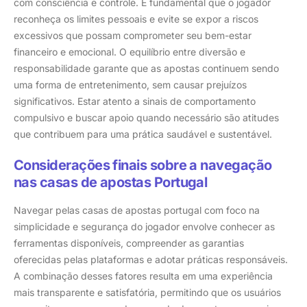
com consciência e controle. É fundamental que o jogador
reconheça os limites pessoais e evite se expor a riscos
excessivos que possam comprometer seu bem-estar
financeiro e emocional. O equilíbrio entre diversão e
responsabilidade garante que as apostas continuem sendo
uma forma de entretenimento, sem causar prejuízos
significativos. Estar atento a sinais de comportamento
compulsivo e buscar apoio quando necessário são atitudes
que contribuem para uma prática saudável e sustentável.
Considerações finais sobre a navegação
nas casas de apostas Portugal
Navegar pelas casas de apostas portugal com foco na
simplicidade e segurança do jogador envolve conhecer as
ferramentas disponíveis, compreender as garantias
oferecidas pelas plataformas e adotar práticas responsáveis.
A combinação desses fatores resulta em uma experiência
mais transparente e satisfatória, permitindo que os usuários