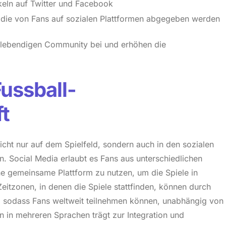
keln auf Twitter und Facebook
, die von Fans auf sozialen Plattformen abgegeben werden
r lebendigen Community bei und erhöhen die
Fussball-
t
icht nur auf dem Spielfeld, sondern auch in den sozialen
n. Social Media erlaubt es Fans aus unterschiedlichen
ine gemeinsame Plattform zu nutzen, um die Spiele in
Zeitzonen, in denen die Spiele stattfinden, können durch
, sodass Fans weltweit teilnehmen können, unabhängig von
en in mehreren Sprachen trägt zur Integration und