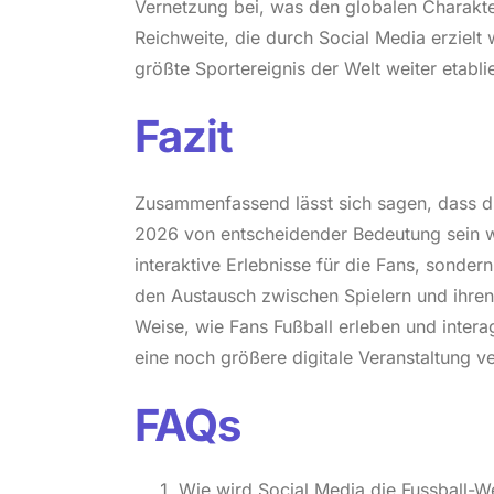
Vernetzung bei, was den globalen Charakter
Reichweite, die durch Social Media erzielt 
größte Sportereignis der Welt weiter etabli
Fazit
Zusammenfassend lässt sich sagen, dass die
2026 von entscheidender Bedeutung sein wi
interaktive Erlebnisse für die Fans, sonder
den Austausch zwischen Spielern und ihre
Weise, wie Fans Fußball erleben und interag
eine noch größere digitale Veranstaltung v
FAQs
Wie wird Social Media die Fussball-W