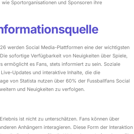
, wie Sportorganisationen und Sponsoren ihre
Informationsquelle
26 werden Social Media-Plattformen eine der wichtigsten
 Die sofortige Verfügbarkeit von Neuigkeiten über Spiele,
 ermöglicht es Fans, stets informiert zu sein. Soziale
Live-Updates und interaktive Inhalte, die die
age von Statista nutzen über 60% der Fussballfans Social
weitern und Neuigkeiten zu verfolgen.
Erlebnis ist nicht zu unterschätzen. Fans können über
nderen Anhängern interagieren. Diese Form der Interaktion