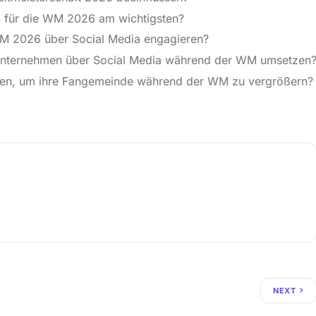
d für die WM 2026 am wichtigsten?
M 2026 über Social Media engagieren?
Unternehmen über Social Media während der WM umsetzen
tzen, um ihre Fangemeinde während der WM zu vergrößern?
NEXT