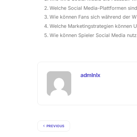
Welche Social Media-Plattformen sin
Wie können Fans sich während der W
Welche Marketingstrategien können 
Wie können Spieler Social Media nu
admlnlx
PREVIOUS