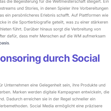
as die Begeisterung für die Weltmeisterschaft steigert. Ein
estreams und Stories, in denen Spieler ihre Vorbereitungen
s ein persönlicheres Erlebnis schafft. Auf Plattformen wie
ke in die Sportlerbiografie geteilt, was zu einer stärkeren
leten führt. Darüber hinaus sorgt die Verbreitung von
hafter dafür, dass mehr Menschen auf die WM aufmerksam
oasis
.
onsoring durch Social
ür Unternehmen eine Gelegenheit sein, ihre Produkte und
werben. Marken werden digitale Kampagnen entwickeln, die
nd. Dadurch erreichen sie in der Regel schneller ein
 Werbemethoden. Social Media ermöglicht eine präzisere