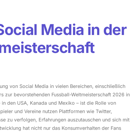
Social Media in der
meisterschaft
tung von Social Media in vielen Bereichen, einschließlich
s zur bevorstehenden Fussball-Weltmeisterschaft 2026 in
 in den USA, Kanada und Mexiko – ist die Rolle von
ieler und Vereine nutzen Plattformen wie Twitter,
sse zu verfolgen, Erfahrungen auszutauschen und sich mit
wicklung hat nicht nur das Konsumverhalten der Fans